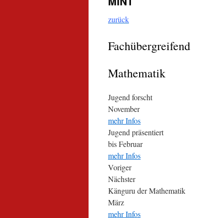
MINT
Inhalt
zurück
Fachübergreifend
Mathematik
Jugend forscht
November
mehr Infos
Jugend präsentiert
bis Februar
mehr Infos
Voriger
Nächster
Känguru der Mathematik
März
mehr Infos