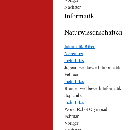
Nächster
Informatik
Naturwissenschaften
Informatik-Biber
November
mehr Infos
Jugend-wettbewerb Informatik
Februar
mehr Infos
Bundes-wettbewerb Informatik
September
mehr Infos
World Robot Olympiad
Februar
Voriger
Nächster